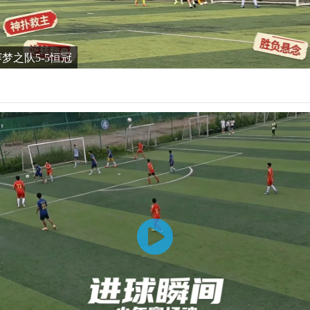
谊赛梦之队5-5恒冠