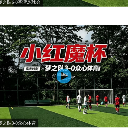
之队6-0荃湾足球会
之队3-0众心体育