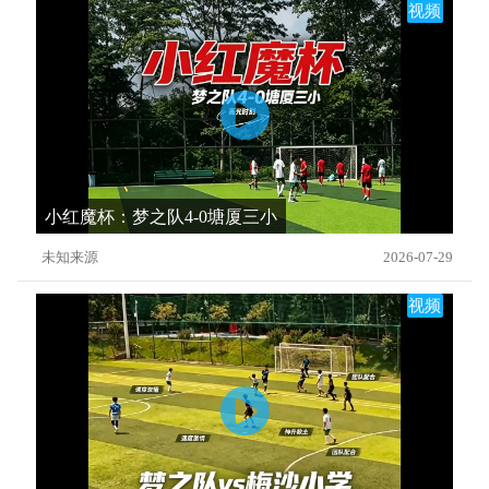
视频
小红魔杯：梦之队4-0塘厦三小
未知来源
2026-07-29
视频