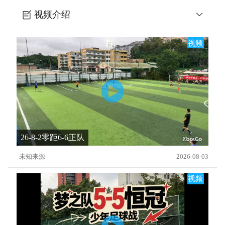
视频介绍
U8足球球感练习7：颠球
视频
26-8-2零距6-6正队
未知来源
2026-08-03
视频