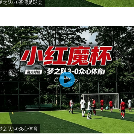
之队6-0荃湾足球会
之队3-0众心体育