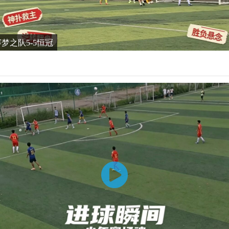
谊赛梦之队5-5恒冠