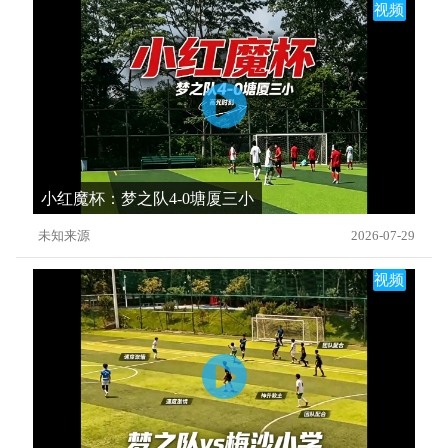
视频
小红魔杯：梦之队4-0塘厦三小
未知来源
2026-07-29
视频