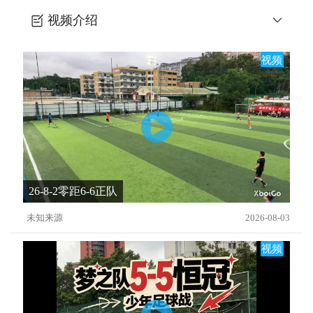
视频介绍
五一阳光杯梦之队0-0明德实验
视频
26-8-2零距6-6正队
未知来源
2026-08-03
视频