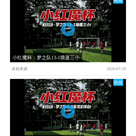
视频
小红魔杯：梦之队13-1塘厦三小
未知来源
2026-07-29
视频