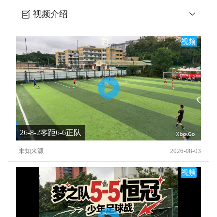
视频介绍
五一阳光杯梦之队7-2星之恒
视频
26-8-2零距6-6正队
未知来源
2026-08-03
视频