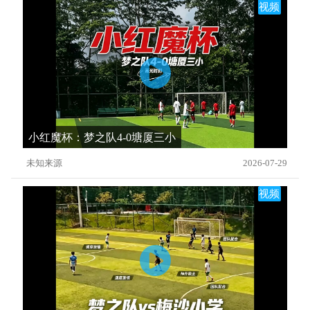
视频
小红魔杯：梦之队4-0塘厦三小
未知来源
2026-07-29
视频