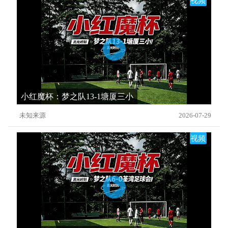
视频
小红魔杯：梦之队13-1塘厦三小
未知来源
2026-07-29
视频