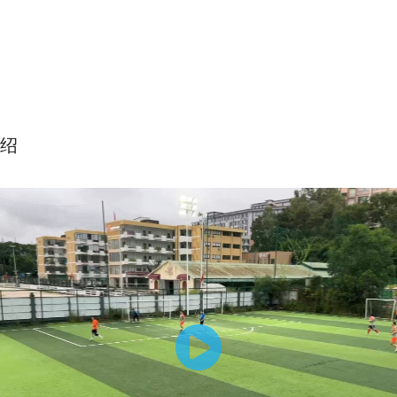
绍
杯梦之队2-0东莞扬光