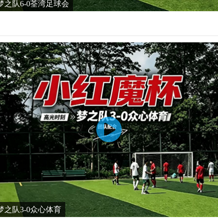
之队6-0荃湾足球会
之队3-0众心体育