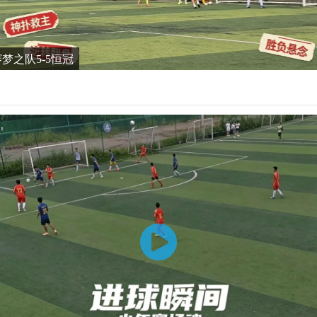
谊赛梦之队5-5恒冠