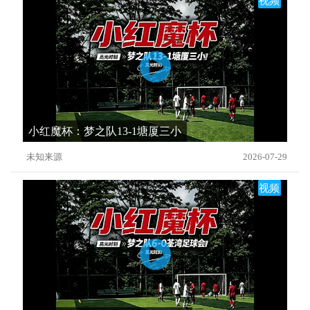
视频
小红魔杯：梦之队13-1塘厦三小
未知来源
2026-07-29
视频