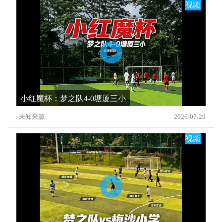
视频
小红魔杯：梦之队4-0塘厦三小
未知来源
2026-07-29
视频