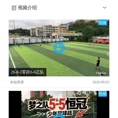
视频介绍
五一阳光杯梦之队0-1蘇ba星途
视频
26-8-2零距6-6正队
未知来源
2026-08-03
视频