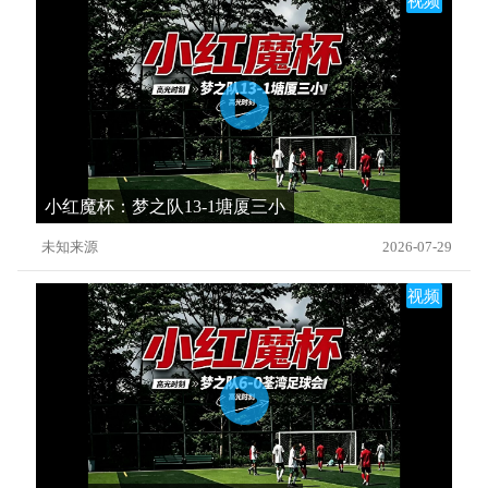
视频
小红魔杯：梦之队13-1塘厦三小
未知来源
2026-07-29
视频