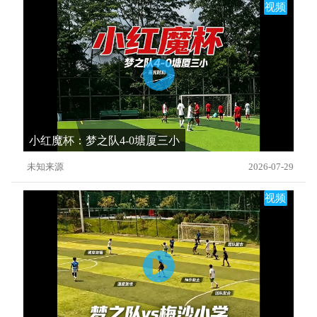
视频
小红魔杯：梦之队4-0塘厦三小
未知来源
2026-07-29
视频