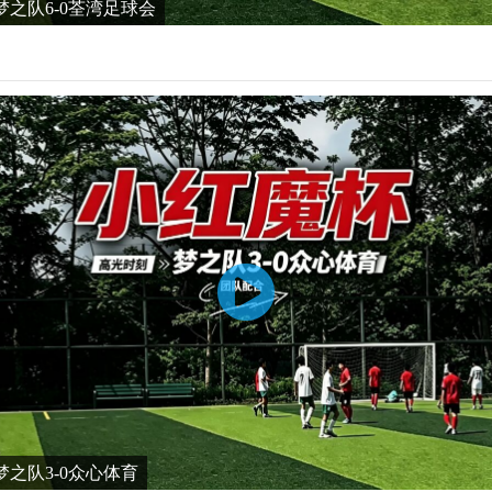
之队6-0荃湾足球会
之队3-0众心体育