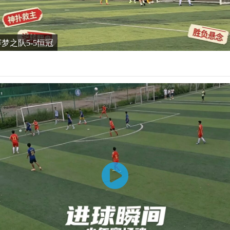
谊赛梦之队5-5恒冠