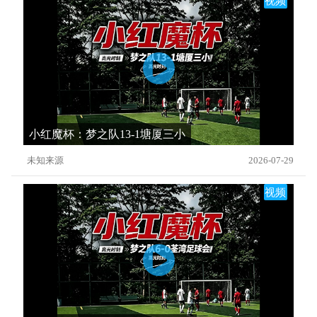
视频
小红魔杯：梦之队13-1塘厦三小
未知来源
2026-07-29
视频