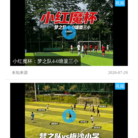
视频
小红魔杯：梦之队4-0塘厦三小
未知来源
2026-07-29
视频