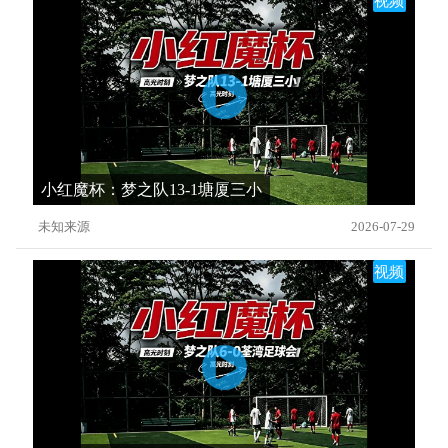
视频
小红魔杯：梦之队13-1塘厦三小
未知来源
2026-07-29
视频