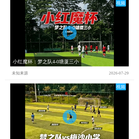
视频
小红魔杯：梦之队4-0塘厦三小
未知来源
2026-07-29
视频