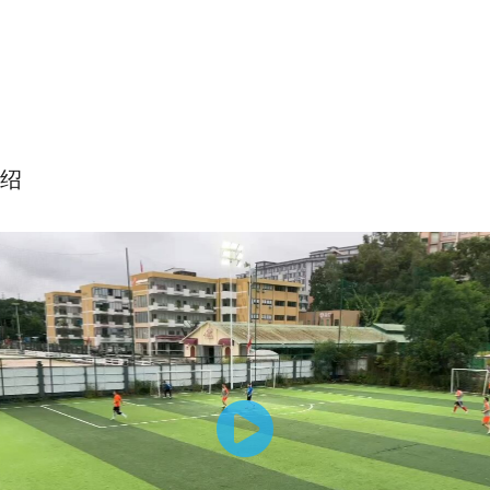
绍
凌空球节奏训练