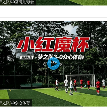
之队6-0荃湾足球会
之队3-0众心体育