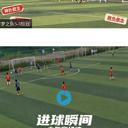
谊赛梦之队5-5恒冠