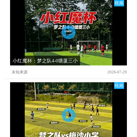
视频
小红魔杯：梦之队4-0塘厦三小
未知来源
2026-07-29
视频