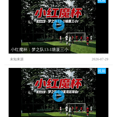
视频
小红魔杯：梦之队13-1塘厦三小
未知来源
2026-07-29
视频