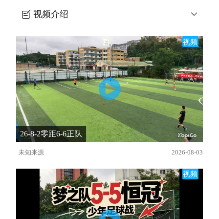
视频介绍
法兰克福-连续3V2提升小组终结能力
视频
26-8-2零距6-6正队
未知来源
2026-08-03
视频