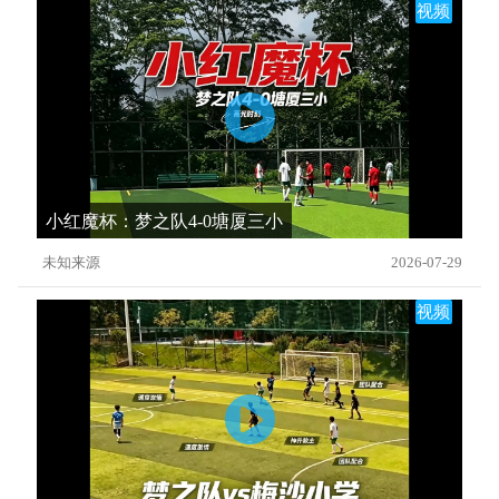
视频
小红魔杯：梦之队4-0塘厦三小
未知来源
2026-07-29
视频