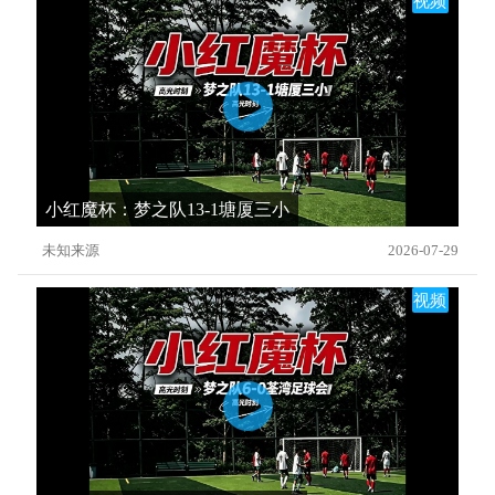
视频
小红魔杯：梦之队13-1塘厦三小
未知来源
2026-07-29
视频