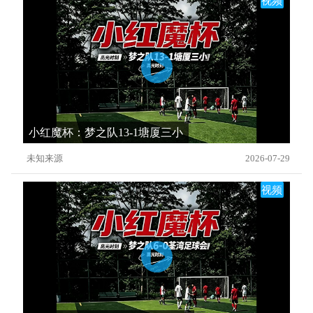
视频
小红魔杯：梦之队13-1塘厦三小
未知来源
2026-07-29
视频