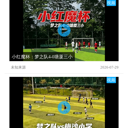
视频
小红魔杯：梦之队4-0塘厦三小
未知来源
2026-07-29
视频