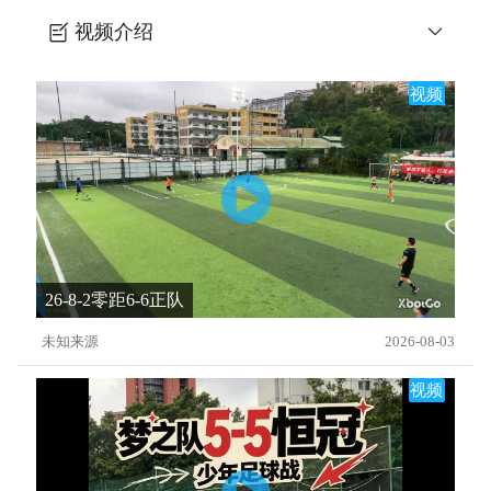
视频介绍
疯狂-Z字冲刺+后撤步
视频
26-8-2零距6-6正队
未知来源
2026-08-03
视频