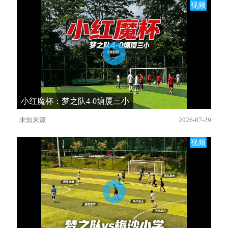
视频
小红魔杯：梦之队4-0塘厦三小
未知来源
2026-07-29
视频