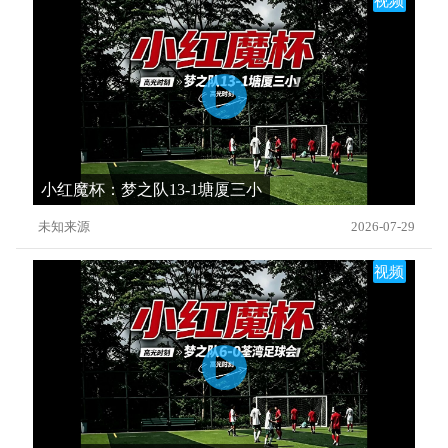
视频
小红魔杯：梦之队13-1塘厦三小
未知来源
2026-07-29
视频