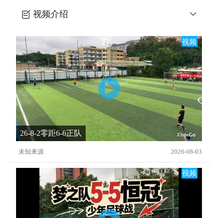
视频介绍
梦之队vs小古体育
视频
26-8-2零距6-6正队
未知来源
2026-08-03
视频