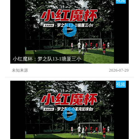
视频
小红魔杯：梦之队13-1塘厦三小
未知来源
2026-07-29
视频