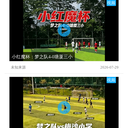
视频
小红魔杯：梦之队4-0塘厦三小
未知来源
2026-07-29
视频