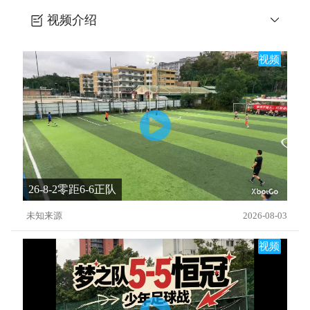
视频介绍
日本街球王冈部将和-踢球观察法
视频
26-8-2零距6-6正队
未知来源
2026-08-03
视频