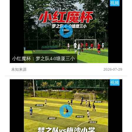
视频
小红魔杯：梦之队4-0塘厦三小
未知来源
2026-07-29
视频