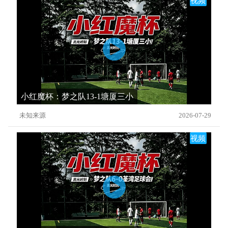
视频
小红魔杯：梦之队13-1塘厦三小
未知来源
2026-07-29
视频