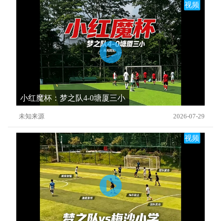
视频
小红魔杯：梦之队4-0塘厦三小
未知来源
2026-07-29
视频