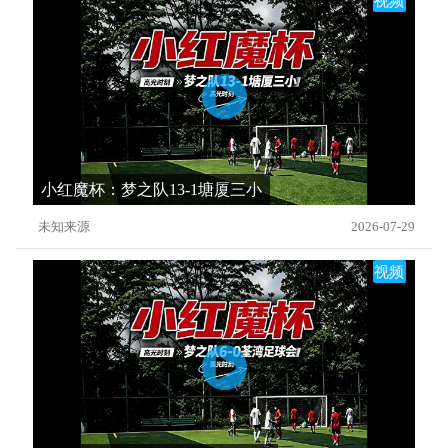
视频
小红魔杯：梦之队13-1塘厦三小
未知来源
2026-07-29
视频