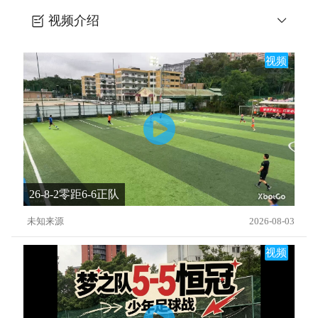
视频介绍
日本街球王冈部将和-致认为不会带球的你
视频
26-8-2零距6-6正队
未知来源
2026-08-03
视频