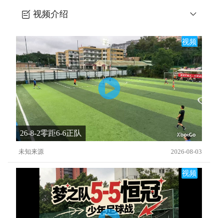
视频介绍
日塾15-法尔考式的假动作
视频
26-8-2零距6-6正队
未知来源
2026-08-03
视频