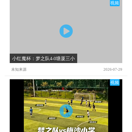
视频
小红魔杯：梦之队4-0塘厦三小
未知来源
2026-07-29
视频