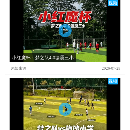
视频
小红魔杯：梦之队4-0塘厦三小
未知来源
2026-07-29
视频