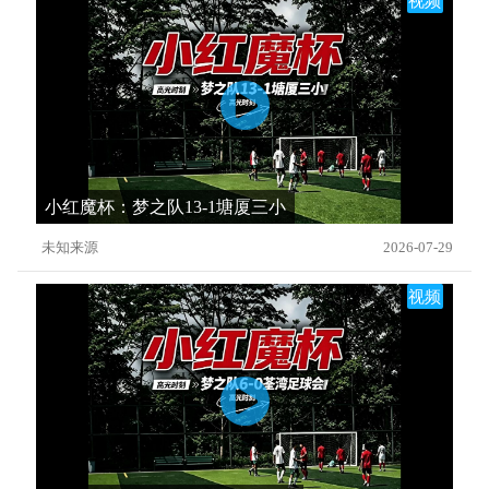
视频
小红魔杯：梦之队13-1塘厦三小
未知来源
2026-07-29
视频