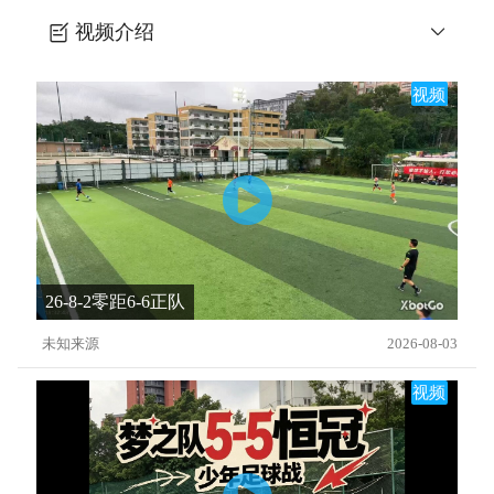
视频介绍
日塾31-拉球剪刀脚
视频
26-8-2零距6-6正队
未知来源
2026-08-03
视频