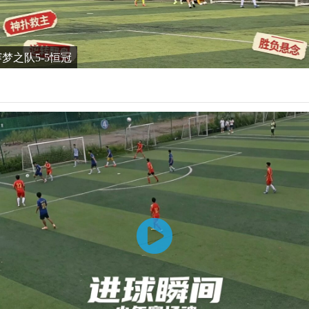
谊赛梦之队5-5恒冠