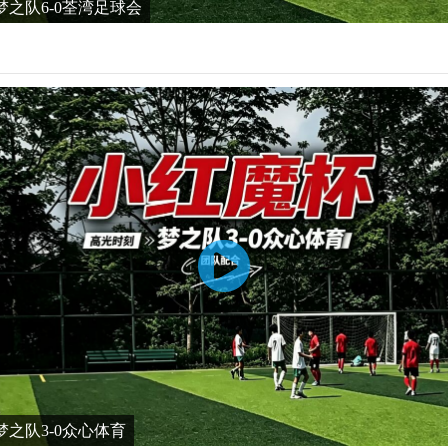
之队6-0荃湾足球会
之队3-0众心体育