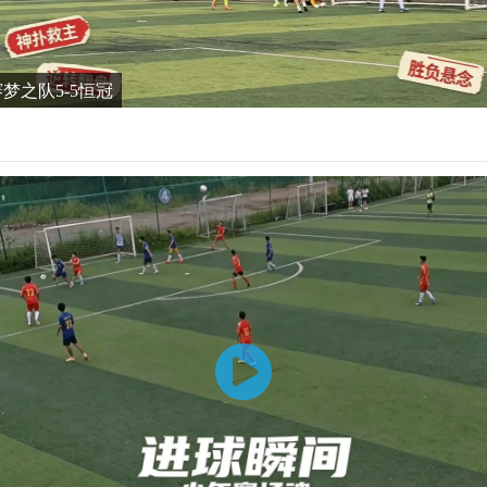
谊赛梦之队5-5恒冠