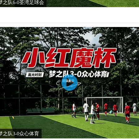
之队6-0荃湾足球会
之队3-0众心体育