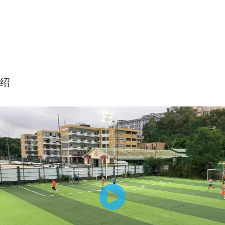
绍
-小幅度外脚背