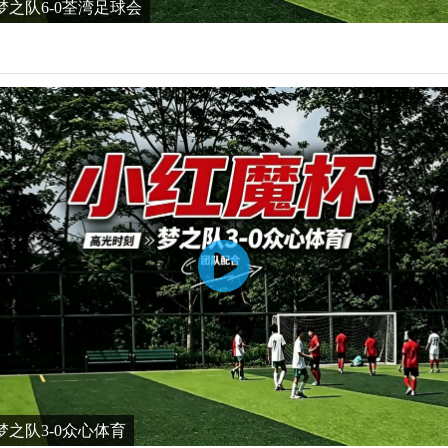
之队6-0荃湾足球会
之队3-0众心体育