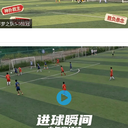
谊赛梦之队5-5恒冠