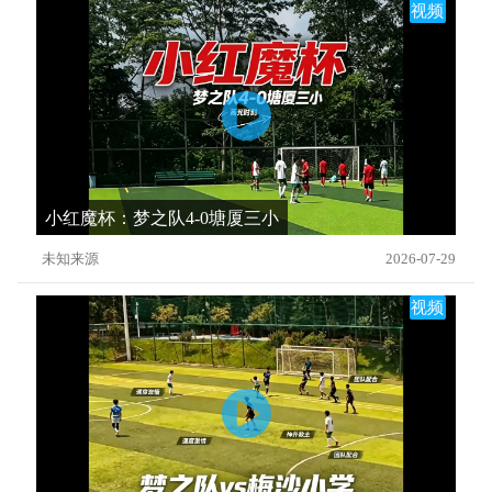
视频
小红魔杯：梦之队4-0塘厦三小
未知来源
2026-07-29
视频