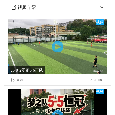
视频介绍
日塾79-梅西式停球
视频
26-8-2零距6-6正队
未知来源
2026-08-03
视频