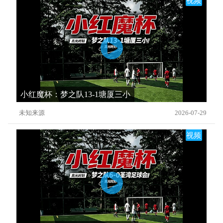
视频
小红魔杯：梦之队13-1塘厦三小
未知来源
2026-07-29
视频