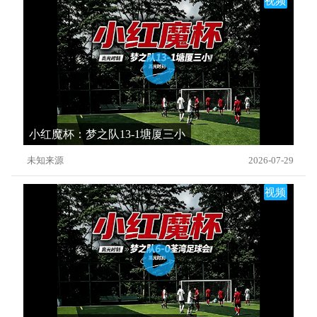
视频
小红魔杯：梦之队13-1塘厦三小
未知来源
2026-07-29
视频