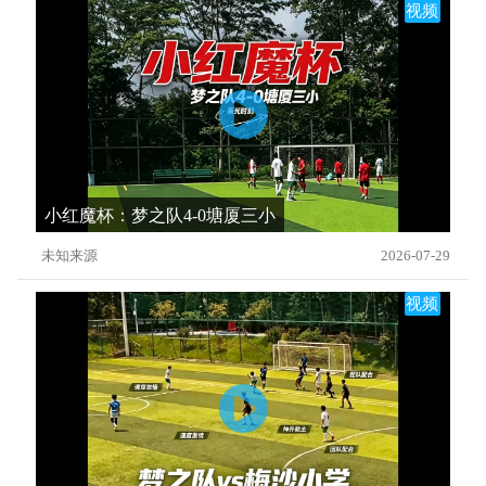
视频
小红魔杯：梦之队4-0塘厦三小
未知来源
2026-07-29
视频