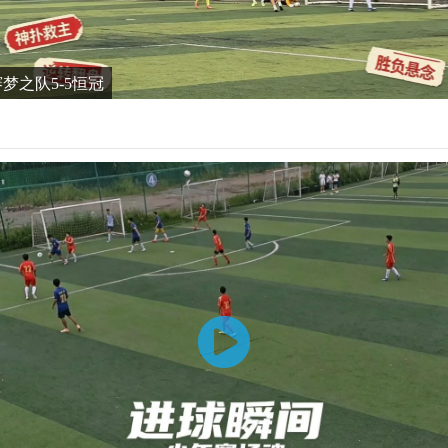
谊赛梦之队5-5恒冠