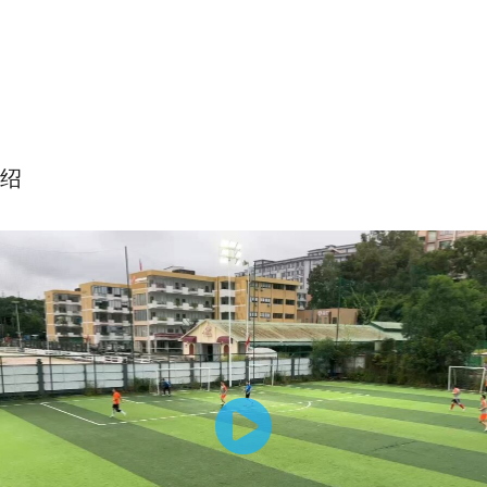
绍
运控-前V后V结合