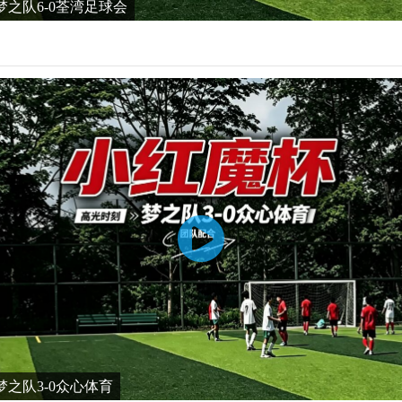
之队6-0荃湾足球会
之队3-0众心体育