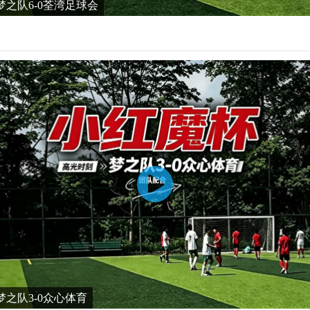
之队6-0荃湾足球会
之队3-0众心体育