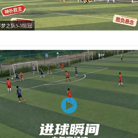
谊赛梦之队5-5恒冠