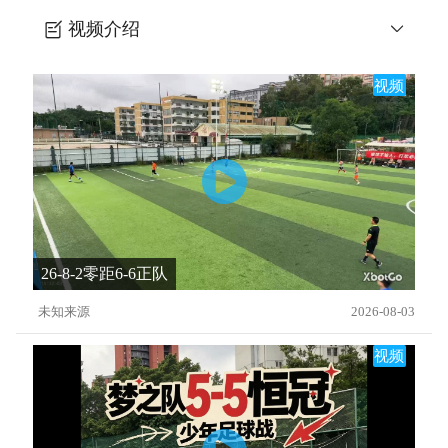
视频介绍
足球季前训练4-钻石传球
视频
26-8-2零距6-6正队
未知来源
2026-08-03
视频