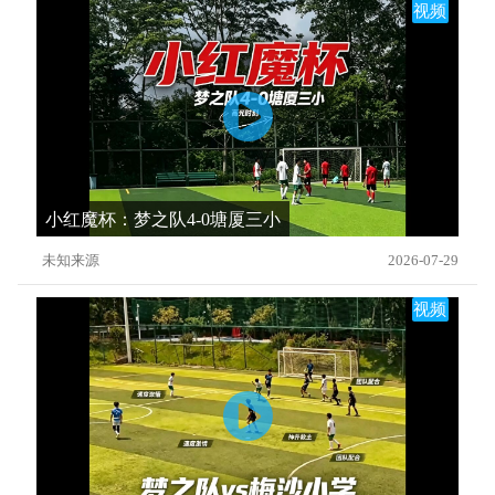
视频
小红魔杯：梦之队4-0塘厦三小
未知来源
2026-07-29
视频