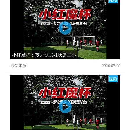
视频
小红魔杯：梦之队13-1塘厦三小
未知来源
2026-07-29
视频