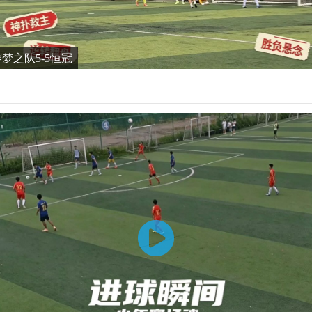
谊赛梦之队5-5恒冠