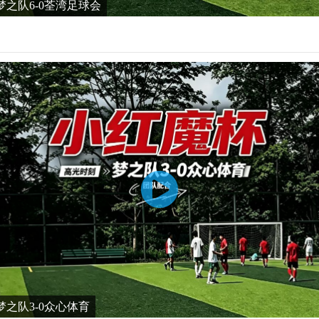
之队6-0荃湾足球会
之队3-0众心体育