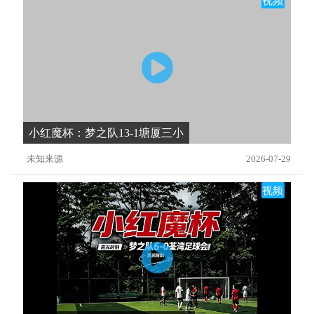
视频
小红魔杯：梦之队13-1塘厦三小
未知来源
2026-07-29
视频