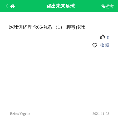
踢出未来足球
游客
足球训练理念66-私教（1） 脚弓传球
0
收藏
Bekas Vagelis
2021-11-03