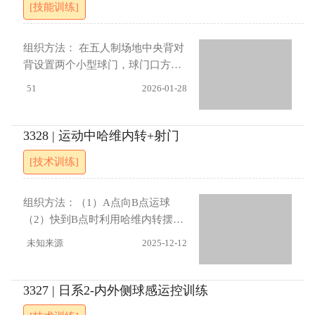
（3） 引入时间限制，要求每次对
[技能训练]
目标区域。重点强调传身前球。均
始。A点队员接球后，向B点队员传
抗（如从开球到射门/死球）必须在
衡地使用左脚和右脚进行传接球。
球，传球后立即跟进跑动，与B点
20秒内完成。（4） 防守方抢断成
队员完成一次撞墙式二过一配合，
组织方法： 在五人制场地中央背对
功后，可直接反击另一球门，形成
之后B点队员一脚出球给C点队员。
背设置两个小型球门，球门口方向
快速攻防转换场景。
此传跑流程依次重复进行，直至H
分别朝向两条底线。使用红、黄、
51
2026-01-28
点队员将球传至终点队员脚下，终
蓝、绿四色分队背心，将8名队员分
点队员接球后，带球快速返回起
为四队，每队2人。初始由红、蓝两
点。 指导要点 传球需保持准确的地
队分别在两个半场内作为进攻方进
3328 | 运动中哈维内转+射门
面球，力度适中。进行撞墙配合
行传控，绿队2名队员作为“中间
[技术训练]
时，传球后应立即启动前插，保持
人”分别位于两侧边线与中线的交界
节奏。 进展： 加入多个球进行
处，黄队2人作为防守方在场地内进
行抢断。进攻方（红/蓝）可在本方
组织方法：（1）A点向B点运球
半场与“中间人”（绿队）进行传接
（2）快到B点时利用哈维内转摆脱
配合，并通过“中间人”将球转移到
（3）躲开拦截后射门指导要点：
未知来源
2025-12-12
另一半场，但不能直接长传至另一
（1）节奏变化（2）人球结合
半场。所有传球必须为地滚球。若
（3）射门脚法
防守方（黄队）抢断成功并射门得
3327 | 日系2-内外侧球感运控训练
分，则立即与被抢断的队伍进行攻