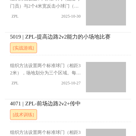
球区外射门得分（3）要求进攻方必
分），由原进攻方继续控球组织下
门员）与2个4米宽反击小球门（位
须传地面球组织进攻（4）规定30
一次进攻。指导要点进攻方需注重
于边线内10米、距底线35米处），
ZPL
2025-10-30
秒内必须完成射门
横向转移与边中结合，利用边路队
场地划分中场线。9名队员分为3
员创造人数优势；防守方应保持阵
组，其中6人（分2组）在场内进行
型紧凑，在攻防转换时快速回位，
3对3对抗，另3名进攻队员位于反
5019 | ZPL-提高边路2v2能力的小场地比赛
限制前锋接球角度。前锋需把握1对
击球门后方。训练由小球门后的进
[实战游戏]
1时机果断突破射门。进展（1）取
攻队员运球入场开始，形成3对3攻
消守门员，后场防守队员兼任守门
防。若防守方获得球权，立即反击
职责（2）允许一名后场进攻队员进
小球门。每次进攻结束（射门或死
组织方法设置两个标准球门（相距3
入前场协助进攻
球）后，由另一名小球门后的队员
2米），场地划分为三个区域。每队
运球入场重新开始。指导要点进攻
配备1名守门员，两侧边路各安排2
ZPL
2025-10-27
方需通过快速传导与无球跑动创造
名队员形成2对2对抗，中路区域各
射门空间，注重支援接应与横向转
布置1名前锋。练习由守门员发球至
移；防守方需掌握盯人与协防转换
边路开始，进攻方通过边路配合创
4071 | ZPL-前场边路2v2+传中
时机，利用越位规则限制对方前
造传中机会，前锋负责完成射门。
[战术训练]
插，保持阵型紧凑。进展（1）过半
每次进攻结束后重新由守门员发
场线有越位（2）如控球出现困难，
球。指导要点边路队员需利用宽度
可传球给场外球员，并交换位置，
进行快速传导与突破，传中时注重
组织方法设置两个标准球门（相距3