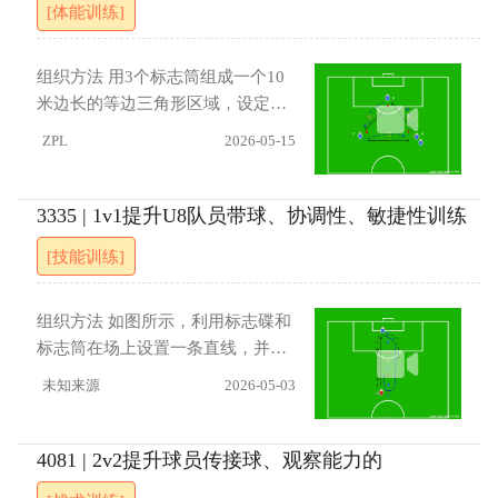
[体能训练]
接：完成第一脚触球后，调整步伐
流程：教练通过小门发球，中心红
并快速完成射门。 进展 在第一脚触
队队员上前接球。接球队员第一脚
球后，防守队员立即上前进行防
触球必须停向远离防守者一侧，随
组织方法 用3个标志筒组成一个10
守，由此形成1对1的对抗局面。
后穿过小门折返继续控球。防守反
米边长的等边三角形区域，设定为
应：中线蓝碟处防守者从后穿过小
A、B、C三个点位。练习开始时，
ZPL
2026-05-15
门追持球队员；远端蓝碟处防守者
A点队员传球给B点队员，随后通过
在进攻队员穿过小门瞬间上前拦
梯子跑（曳步舞）到达B点；B点队
截，形成前后包夹。中线红碟处进
员接球后传给C点，然后通过梯子
3335 | 1v1提升U8队员带球、协调性、敏捷性训练
攻队员在队友穿门后，立即拉开空
跑（飞机步）到C点；C点接球后传
[技能训练]
间接应，形成2v2。 指导要点：(1)
给A点，然后通过梯子跑（侧身高
观察和远离：接球前抬头观察，第
抬腿）到A点。循环持续进行。
一脚触球旨在摆脱防守，创造空
组织方法 如图所示，利用标志碟和
间。(2) 拉开距离：高位进攻队员必
标志筒在场上设置一条直线，并在
须通过跑动主动拉开空间，以拉扯
两端（A点、B点）各开设一个小
未知来源
2026-05-03
防线并创造传球路线。（3）学会动
门。两名队员分别站在A、B两头准
态调整接应角度。 进展：引入竞赛
备。练习开始后，A点队员将球传
机制
给B点队员，传球后立即启动追赶B
4081 | 2v2提升球员传接球、观察能力的
点队员。接球队员（B）第一脚触