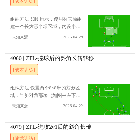
[战术训练]
球需停球越过自己所在的B头小
门，然后带球向A头方向推进，穿
过A头小门后再绕回B头。在此期
组织方法 如图所示，使用标志筒组
间，原A点出发的队员一直负责追
建一个长方形半场区域，内设小球
赶持球的B点队员。在指定时间内
门及守门员。防守方（红队）初始
未知来源
2026-04-29
追上目标，或者持球方共同绕完指
一名队员持球，向对角的进攻方
定的圈数，亦或是规定时间到达，
（蓝队）队员传球，进攻正式开
本轮即结束。 指导要点 （1） 运球
始。红队另一名队员需先向后侧
4080 | ZPL-控球后的斜角长传转移
队员需保持合理的“人球结合”距
（非对角）的标志筒跑动，绕过标
[战术训练]
离，带球节奏不要太慢，以免被防
志筒后方可回到场内参与防守。蓝
守队员轻易追上。（2） 接球后的
队接球后，其另一名队员必须进行
第一脚停球至关重要，需注意调整
交叉后套跑位。进攻方需利用撞
组织方法 设置两个8×8米的方形区
好触球的方向和力度，做到连停带
墙、渗透、交接等方式攻门；若防
域，呈斜对角部署（如图中左下与
启动。 进展 （1） 增加或减少A点
守方成功抢断，则可立即越过中线
右上标志碟所示）。每组在区域内
未知来源
2026-04-22
与B点之间的初始距离，以调整运
发动反击。 指导要点 （1）进攻队
进行4v1。如传球达到10脚，则由
动负荷和难度。（2） 引入计时竞
员接球前应抬头观察，提前规划传
持球队员向斜对角方框内进行长传
赛机制。
球或突破路线。（2）严格执行“交
转移。位于对角的队友需在目标方
4079 | ZPL-进攻2v1后的斜角长传
叉后套”的跑位纪律，通过无球跑动
框内停住来球，随后在该区域形成
[战术训练]
拉扯防守阵型，创造传接空间。