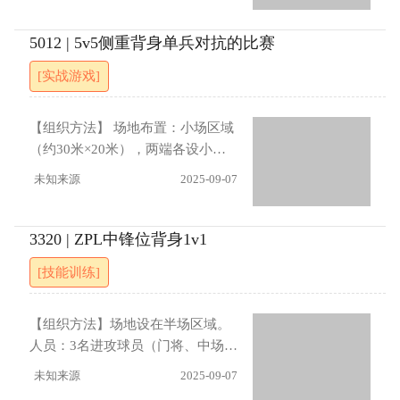
球（4）设置反击球门，第二名防守
须在10秒内完成射门调整球门设
在罚球区线上。守门员发球给进攻
反击参与。
置：在底线上放置2个相距10米的
队员，接球队员运球向前与防守队
5012 | 5v5侧重背身单兵对抗的比赛
小球门，增加进攻选择
员形成1v1，另一名进攻队员跟进
[实战游戏]
接应形成2v1，但仅允许一次传球
配合。进攻队员利用接应后必须自
己完成进攻。防守队员断球后反击
【组织方法】 场地布置：小场区域
小球门，完成后轮转A转B转C。指
（约30米×20米），两端各设小球
导要点：进攻 ：支援队员及时横向
门。双方各5人：守门员1名、中路
未知来源
2025-09-07
移动创造传球角度。防守 ：在人数
2名、边路2名。两名边路球员固定
劣势下延缓进攻，封堵射门和传球
在线外活动，只能作为接应点，不
线路，寻找反击机会。进展：进攻
能进入场内。规则与限制：防守方
3320 | ZPL中锋位背身1v1
队员遇阻可将球传给跟进同伴，由
必须人盯人，只能盯防自己对手；
[技能训练]
同伴进行1v1（限1次）
球门区域内的球员仅可参与接应和
支援，但不得射门。边线外球员只
能作支点使用，不得进入场内。防
【组织方法】场地设在半场区域。
守方断球后可以立即组织反击。
人员：3名进攻球员（门将、中场、
【指导要点】进攻：利用边线支援
前锋）和3名防守球员（中卫+2名
未知来源
2025-09-07
点创造传球线路，提高进攻选择。
防守中场）。由门将开球，中场接