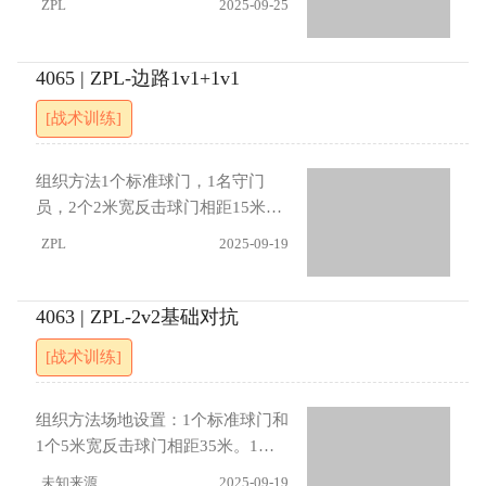
ZPL
2025-09-25
快速反击环节。
攻防转换瞬间要果断快速，反击时
名队员参与，安排3组1对1对抗，
全员及时参与。进展：（1）防守方
小球门后方另设2名队员。前锋与后
仅进行一对一盯防（2）要求进攻方
卫在罚球区内形成一对一对抗。防
4065 | ZPL-边路1v1+1v1
必须完成特定配合组合（3）进攻需
守方边卫先站位于罚球区前沿，进
[战术训练]
在10秒内完成（4）进攻方中场队
攻方边前卫接应小球门后方队友传
员限制2次触球
球后，迅速发起进攻并与前锋进行
配合。若防守方获得球权，立即转
组织方法1个标准球门，1名守门
向进攻小球门。小球门后的两名前
员，2个2米宽反击球门相距15米，
卫可适时参与防守。每次进攻结束
与标准球门相距35米。10名队员，
ZPL
2025-09-19
后，前卫需与小球门后的队员轮换
边路安排1对1，防守队员站在反击
位置。指导要点：进攻队员接球前
球门之间。守门员发球，中场队员
应主动观察防守站位，利用假动作
接球后传球给边路同伴开始1对1。
4063 | ZPL-2v2基础对抗
创造进攻空间。防守队员需保持合
每次进攻后交换练习，守门员或防
[战术训练]
理距离，把握上抢时机，避免轻易
守队员获得球权立即反击。指导要
失位。进展：（1）防守方只能1v1
点进攻 ：边路队员接球后快速决
盯防自己的对手。（2）防守方前卫
策，利用速度突破或与中场队员做
组织方法场地设置：1个标准球门和
须待对方控稳球后再上抢；（3）中
二过一配合；中路队员及时包抄接
1个5米宽反击球门相距35米。1名
路进攻队员必须且只能参与一次进
应，创造多点进攻机会。防守 ：边
守门员，2人1组进攻，进攻队员站
未知来源
2025-09-19