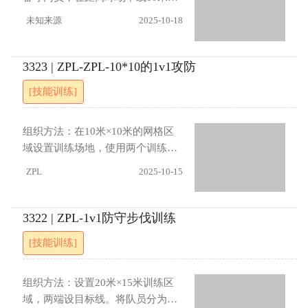
给前锋的传球必须为高空球（5）防
要利用身体护球，根据防守站位选
平行放置两个2米小球门。在禁区附
未知来源
2025-10-18
守方前卫可在进攻方传球前提前移
择突破或回传。前卫传球后要及时
近安排2名防守队员对抗1名进攻前
动封堵传球路线
移动接应，防守方要保持协防距
锋。在两个小球门附近各配置1名前
离，封堵传球路线。进展：（1）防
卫与1名防守队员。进攻从进攻前卫
3323 | ZPL-ZPL-10*10的1v1攻防
守方在传球完成后才能启动防守
传给前锋开始，传球的前卫跟进，
[技能训练]
（2）要求进攻方必须在15秒内完
防守前卫的队员要贴防跟进的前
成射门（3）前卫只能在自己中线后
卫，前锋接球后可以设法转身进
支援
攻，也可以和根进的前卫配合，目
组织方法：在10米×10米的网格区
标完成射门。如无法进攻，可以回
域设置训练场地，使用两个训练锥
传给位于另一个小球门附近的前
代表球门。每两名球员使用一个足
ZPL
2025-10-15
卫，再次进行新一轮进攻。指导要
球，指定一名为防守球员O5，另一
点：进攻方前卫传球后要及时跟进
名为进攻球员X9。训练由防守球员
接应，前锋需灵活运用个人技术创
O5发球给X9开始，X9需在20秒内
3322 | ZPL-1v1防守步伐训练
造射门机会。防守队员要密切注意
完成射门。在此期间O5需保持有利
[技能训练]
跟进前卫的移动，保持防守阵型的
防守位置进行盯防，若成功抢断则
紧凑性。进展：（1）要求前锋必须
转为进攻方尝试射门。指导要点：
完成1对2进攻，不得回传（2）允
防守球员O5不得主动拦截，但可通
组织方法：设置20米×15米训练区
许另一侧前卫参与进攻配合（3）限
过佯装逼抢破坏X9的进攻节奏。进
域，两端设目标线。将队员分为X