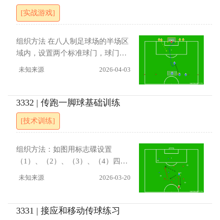
若无机会则转向侧翼，若仍无机会
4人+原防守队员）对4名防守队员
[实战游戏]
则启用边路配合战术（此时持球队
（内圈3人+外圈新增1人）的两脚
员必须至少有一名接应队友）。防
球传抢。无论在内圈或外圈，若防
守方需保持阵型紧凑，限制对方利
守方在连续15脚内未能抢断或被穿
组织方法 在八人制足球场的半场区
用边路宽度。进展（1） 边路配合
裆，则该防守队员需额外增加一轮
域内，设置两个标准球门，球门宽
队员仅可两脚出球。（2） 核心区
防守。 指导要点 （1）提前观察队
度与八人制场地宽度一致。将队员
未知来源
2026-04-03
域队员传球给边路队员后，必须进
友与对手位置，预判传球路线。
分为两队，轮流开球。训练由A队
行交叉跑位换位。
（2）通过无球跑动创造合理的接应
开球开始，A队一名队员首先进行
角度。（3）传球后立即移动，做
单刀球射门，必须在规定时间内完
3332 | 传跑一脚球基础训练
到“传跑合一”。 进展 （1）增加难
成。射门结束后，B队立即派出一
[技术训练]
度：缩小场地尺寸，或限制进攻方
名队员进入场内防守A队该名队
最多一脚出球。（2）降低难度：扩
员，A队队员需立刻回接门将传
大场地尺寸，或取消触球次数限
球，形成1v1对抗。此次进攻结束
组织方法：如图用标志碟设置
制。
后，对抗中失败的一方（如进攻方
（1）、（2）、（3）、（4）四个
射门被封堵或被抢断），其队伍可
门，A、B两人配合传球依次通过四
未知来源
2026-03-20
增加一名队员进场，形成2v1局
个门。初始B传球给A，A一脚回
面。此过程持续进行，对抗人数依
传，A到目标位置，B撞墙给A，B
次升级，直至形成4v4。完成从1v1
移动到第二个门的目标位置。以此
3331 | 接应和移动传球练习
到4v4的完整循环后，由B队开球，
类推，直到完成四个门的传球训