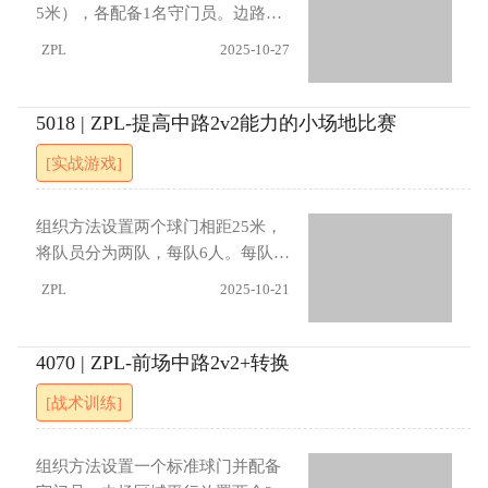
场外球员继续进攻。（3）防守方需
弧线与落点控制；前锋应灵活选位
5米），各配备1名守门员。边路区
在进攻队员首次触球后启动逼抢
抢点，防守方需保持阵型紧凑，封
域布置2名进攻队员与2名防守队
ZPL
2025-10-27
（4）要求进攻方仅可通过地面传球
堵传中路线并限制射门角度。进展
员，双方罚球区前各有一名进攻球
组织进攻
（1）边路改为2对1进攻，允许中
员。练习由守门员传球至边路开
路防守队员协防边路（2）要求边路
始，进攻方形成2对2突破传中，防
5018 | ZPL-提高中路2v2能力的小场地比赛
队员必须到底线传地面球，前锋进
守方异侧队员可移动至中路协防。
[实战游戏]
球方有效（3）调整为小比赛模式：
每次进攻结束后，守门员发球至另
边路1对1，中路前锋策应，异侧边
一侧重复流程。指导要点进攻方需
路队员包抄射门（4）规定中路区域
通过快速传导与边中结合创造传中
组织方法设置两个球门相距25米，
射门必须一次触球完成
机会，注重无球队员的接应跑位；
将队员分为两队，每队6人。每队安
防守方需保持阵型紧凑，在攻防转
排1名守门员，2名队员在场内进行
ZPL
2025-10-21
换时迅速形成局部夹抢，封堵传中
2对2对抗，另4名队员分别位于两
路线并限制对手射门角度。进展
个球门后方。进攻方完成射门后，
（1）防守方门前队员不参与协防，
防守方退出场地，由球门后的同伴
4070 | ZPL-前场中路2v2+转换
强化进攻方边路突破能力（2）允许
进场转为进攻方，原进攻方转为防
[战术训练]
边路进攻队员视情况将球转移至另
守方继续练习。指导要点进攻方需
一侧（3）防守方门前队员可回撤至
通过快速传导与灵活跑位创造射门
本方球门区域协防（4）引入越位规
机会，注重团队配合与时机把握；
组织方法设置一个标准球门并配备
则限制进攻方前插时机（5）要求进
防守方需保持紧密盯防，在攻防转