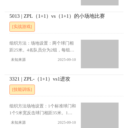
在距球门30米处，1名防守队员站
透性传球配合 2 设置时间限制：每
在罚球区线上。守门员发球给进攻
次进攻必须在10秒内完成
队员，接球队员运球向前与防守队
5013 | ZPL（1+1）vs（1+1）的小场地比赛
员形成1v1，另一名进攻队员跟进
[实战游戏]
接应形成2v1，利用墙式配合、渗
入、后套、交接配合进攻，防守队
员2v2，断球后反击小球门，完成
组织方法：场地设置：两个球门相
后，再来一轮，进攻初始队员和防
距25米。4名队员分为2组，每组2
守队员轮转。2轮完成后轮转2人轮
人进行2对2练习。每组1名队员在
未知来源
2025-09-10
转，刚才进攻的小组轮为防守。指
球门前防守，1名队员参与进攻。练
导要点：进攻 ：支援队员及时横向
习由守门员发球开始，如支援队员
移动创造传球角度。防守 ：在人数
得球，则由支援球员独自完成进攻
3321 | ZPL-（1+1）vs1进攻
劣势下延缓进攻，封堵射门和传球
而不会再得到支援。指导要点进攻
[技能训练]
线路，寻找反击机会。进展：（1）
：控球队员观察防守空当，果断突
初始必须进攻队员控球后，才能开
破；支援队员及时移动到有利位置
始防守、守门员开地面球、防守不
接应，创造传球角度。防守 ：保持
组织方法场地设置：1个标准球门和
能铲球、防守队员只能在禁区外防
紧凑防守阵型，封堵射门线路；防
1个5米宽反击球门相距35米。1名
守。（2）接球后，10秒内必须完
守队员间注意协防保护，及时补
守门员，2人1组进攻，进攻队员站
未知来源
2025-09-10
成进攻。（3）接应队员只能2脚触
位。进展增加时间限制：进攻方必
在距球门30米处，1名防守队员站