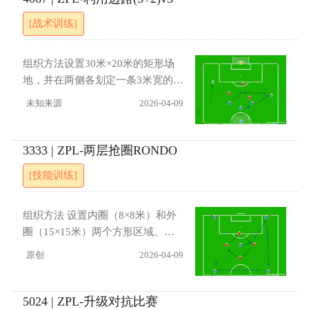
己创造分球的空间与时机。完成分
练）传球给他，持球后根据场上场
[战术训练]
球时，必须传出快速、准确的地滚
景自主决策进攻球门的方式。 指导
球。
要点： （1）当防守队员高速逼近
时，利用突然变向加速摆脱，直接
组织方法设置30米×20米的矩形场
进攻。（2）当防守队员慢速逼近、
地，并在两侧各划定一条3米宽的边
距离约两臂时，可选择传球给队友
路区域。队员分为两队，每队3人，
未知来源
2026-04-09
后前插接应，完成撞墙配合。（3）
在中间14米×20米的核心区域内进
当防守队员未主动逼近时，持球缓
行3对3对抗。每队另有2名配合中
慢接近球门，进一步观察并决策。
间人，各自固定在侧边3米边路区域
3333 | ZPL-两层抢圈RONDO
进展： （1） 使用手进行传球与配
内活动，仅可与本队控球队员进行
[技能训练]
合练习（2） 使用脚完成技术动作
配合。训练时，控球方加上2名边路
与射门（3） 引入竞赛机制，模拟
队员形成5对3的人数优势。守门员
实战对抗
可自由活动参与本方进攻组织。总
组织方法 设置内圈（8×8米）和外
时长为30分钟。指导要点控球方应
圈（15×15米）两个方形区域。训
充分利用两名边路配合队员创造人
练从内圈开始，进行4名进攻队员对
原创
2026-04-09
数优势，并通过快速传导重新定向
1名防守队员（4v1）的一脚出球传
进攻方向。进攻选择应遵循以下优
抢。若防守队员成功抢断，则立即
先顺序：优先寻求正面进攻机会，
转入外圈，变为5名进攻队员（内圈
5024 | ZPL-升级对抗比赛