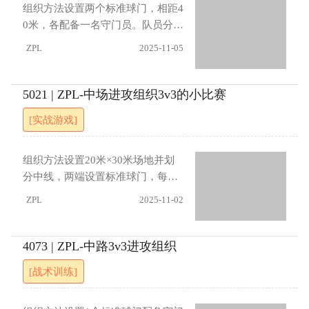
中锋得球后必须在2次触球内射门
方等待。指导要点进攻方需把握反
组织方法设置两个标准球门，相距4
（2）可以将球转移至另一侧（3）
击速度，利用快速传导突破中场；
0米，各配备一名守门员。队员分成
边路队员只有在完成特定的配合后
防守方失球后应立即展开前场逼抢
4组，每组3人。训练开始时，一组
ZPL
2025-11-05
才可以突破
延缓反击。进展：（1）规定获得球
作为防守方，3名队员在一个球门前
权后8秒内必须完成射门（2）在两
形成3对1防守 vs 1名进攻队员（从
侧边线各安排一名中立队员，仅可
等候组中选出），其他进攻队员在
5021 | ZPL-中场进攻组织3v3的小比赛
参与进攻配合
球门附近等候。当进攻队员完成射
[实战游戏]
门后，守门员立即发球给另外3名进
攻队员（等候组），他们向另一个
球门发起反击。进球后，得分的一
组织方法设置20米×30米场地并划
组转入防守下一组进攻队员，轮换
分中线，两端设置标准球门，每队
继续练习。指导要点进攻方注重支
配备1名守门员。每队安排2名队员
ZPL
2025-11-02
援接应与快速完成射门，利用人数
位于对方半场角球区，3名队员在场
优势创造机会；防守方强调延缓对
内进行3对3对抗。训练从场内队员
方进攻，保持阵型紧凑，封堵射门
争夺球权开始，需通过传导保持控
4073 | ZPL-中路3v3进攻组织
角度。进展（1）只有2名防守队员
球，并将球传给角球区队员后交换
[战术训练]
参与对方反击时的防守（形成3对
位置，方可射门得分。若在任一半
2）（2）设置中线，过了中线后应
场连续传球5次以上也可射门得分。
用越位规则（3）传球必须为地面球
指导要点进攻方需通过快速短传与