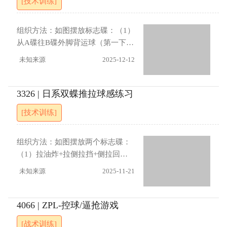
[技术训练]
防轮换。进攻方被抢断并失球后，
位于另一半场的队友需快速开球，
被抢队需立即由攻转守。传球30脚
组织方法：如图摆放标志碟：（1）
后加一轮。 指导要点： （1）进攻
从A碟往B碟外脚背运球（第一下
队员需提前观察空间与防守队员站
轻、第二下重），快B时候摆手假
未知来源
2025-12-12
位，预判对手行为并快速决策。
射踩停，往回内侧运球一步到A
（2）攻防两端队员应合理利用身体
碟，外侧扣停（斯图里奇）。（2）
和脚步假动作迷惑对手。（3）防守
内外侧运球（左右脚）（3）内外侧
3326 | 日系双蝶推拉球感练习
队员需对持球人实施快速压迫，给
运球过桩（左右脚）。指导要点：
予其心理和出球压力。 进展 （1）
[技术训练]
（1）人球结合（2）注意节奏
初始阶段，防守方（黄队）仅进行
跟随干扰，不实施高强度逼抢。
组织方法：如图摆放两个标志碟：
（2） 缩小场地增加进攻难度（3）
（1）拉油炸+拉侧拉挡+侧拉回
限制进攻方球员触球次数（例如，
拉：左脚拉油炸，右脚回拉后侧拉
未知来源
2025-11-21
最多2次触球）。（4） 引入积分
挡到前一格，左脚侧拉后，右脚回
制，进行竞争性游戏。
拉油炸，镜像再做一遍。（2）拉拉
+油炸+侧拉挡：右脚从前面碟，连
4066 | ZPL-控球/逼抢游戏
续倒退拉两下，右炸左，左脚挡到
[战术训练]
前面后，左脚侧拉挡+拉油炸，镜像