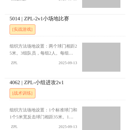
攻（或者配合或者完成射门）（4）
路防守延缓进攻速度，封堵路线进
在距球门30米处，2名防守队员站
指定10秒时间完成进攻（5）防守
展：（1）中场球员可以支持边路形
在罚球区线内。守门员发球给进攻
方反击时全部参与。
成局部2v1（限2次触球）（2）异
队员，接球队员运球向前与防守队
5014 | ZPL-2v1小场地比赛
侧边路进攻队员可内切至罚球区参
员形成2v2，另一名进攻队员跟进
[实战游戏]
与进攻，增加进攻点，另一名球员
接应，利用墙式配合、渗入、后
对位防守。（3）另一名防守球员可
套、交接配合进攻，防守队员断球
以支援。
后反击小球门，完成后，进攻队员
组织方法场地设置：两个球门相距2
和防守队员轮转。指导要点：进攻
5米。3组队员，每组2人。每组轮
：支援队员及时横向移动创造传球
流进行2对1进攻，另一名防守队员
ZPL
2025-09-13
角度。防守 ：在人数劣势下延缓进
位于门前，第三组队员在另一个球
攻，封堵射门和传球线路，寻找反
门等待。射门得分或攻守转换后，
击机会。进展：（1）初始必须进攻
进攻方离开场地在球门线等待，防
4062 | ZPL-小组进攻2v1
队员控球后，才能开始防守、守门
守方开始进攻另一个球门，第三组
[战术训练]
员开地面球、防守不能铲球、第二
上前防守。指导要点进攻 ：利用2
名防守队员只能盯防第二名进攻队
对1人数优势快速配合，观察防守空
员。（2）防守队员只能背对球门防
当果断突破或传球。防守 ：单人防
组织方法场地设置：1个标准球门和
守（无法回追）。（3）10秒必须
守时延缓进攻速度，封堵射门线
1个5米宽反击球门相距35米。1名
完成进攻
路，等待队友回防支援。进展 1 进
守门员，2人1组进攻，进攻队员站
ZPL
2025-09-13
攻队员必须首先完成交叉跑动加渗