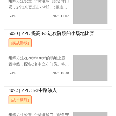
组织方法设置1个标准球门配备守门
（4）进攻方在接到守门员发球后1
灵活跑位保持球权，注重传球精度
员，2个3米宽反击小球门（距底线
5秒内必须完成射门
与接应角度；防守方应保持紧凑阵
40米、边线10米）。罚球区内前锋
ZPL
2025-11-02
型，利用协同逼抢切断传球路线。
和中卫进行对位，中场区域进行3对
攻防转换时需迅速调整站位，把握
3对抗，另安排3名进攻队员位于小
位置交换时机。进展（1）取消球门
球门后方。训练从中场3对3传球开
5020 | ZPL-提高3v3进攻阶段的小场地比赛
与射门环节，仅以保持球权为训练
始，进攻方需将球传给罚球区前锋
[实战游戏]
目标（2）将球传给另一半场场外队
方可射门，前锋仅可在罚球区活
员可直接得分（3）限制仅可通过地
动。防守方获得球权后立即反击两
面传球组织进攻（4）场外队员可沿
个小球门。每次射门得分后，攻防
组织方法在20米×30米的场地上设
底线或边线移动接应
双方3名队员轮换位置继续练习。指
置中线，配备2名中立守门员。将队
导要点进攻方注重中场传导与前锋
员分为两组，每组5人。一侧半场进
ZPL
2025-10-30
支援配合，通过快速传球创造射门
行2对2对抗，另一侧半场进行1对1
机会；防守方强调阵型保持与协同
对抗，每组另设1名边路队员位于边
逼抢，利用整体移动封堵传球路
线外。训练从2对2半场开始，目标
4072 | ZPL-3v3中路渗入
线。攻防转换时需迅速调整站位，
是通过传导将球转移至1对1半场的
[战术训练]
保持防守紧凑性。进展（1）进攻受
前锋完成射门。边路队员可接应传
阻时可回传小球门后队员轮换位
球，进场后原传球队员需交换至边
置，保持球权（2）允许进攻方在罚
路位置。每次射门后（无论是否得
组织方法设置1个标准球门（配备守