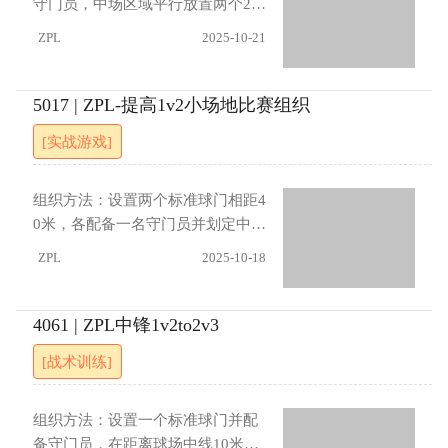
守门员，中场区域平行放置两个2米
攻方完成特定配合组合后方可射门
换后迅速组织防守阵型，封堵射门
中间间隔5米的小球门。12名队员
ZPL
2025-10-21
角度并限制对手进攻空间。 进展
分为3组，每组4人（形成2对2对
（1）射门前必须完成指定进攻配合
抗），其中一组在标准球门前活
（比如撞墙、后套、渗入、交接）
动，另两组分别位于两个小球门
5017 | ZPL-提高1v2小场地比赛组织
（2）每次射门后双方队员同时轮
前。训练由中线附近队员将球传给
[实战游戏]
换，由新组队员进场继续练习（3）
中路进攻队员开始，形成2对2进攻
每次进攻需在10秒内完成射门
标准球门的局面。若防守方获得球
（4）允许守门员参与进攻组织与防
权，则迅速将球传给任一小球门前
组织方法：设置两个标准球门相距4
守拦截
的队友发起反击。指导要点进攻方
0米，各配备一名守门员并划定中场
需通过快速传导与跑位创造射门机
线。将队员分为两队，每队在对方
ZPL
2025-10-18
会，注重支援接应与空间利用；防
半场布置一名前锋，本方半场边路
守方需紧密盯防，在攻防转换瞬间
设置两名前卫，球门前安排两名后
迅速组织防守阵型，拦截传球路线
卫。训练由守门员发球给边前卫开
4061 | ZPL中锋1v2to2v3
并限制对手进攻空间。进展（1）仅
始，前锋接球后进行1对2突破，若
[战术训练]
当进攻方前锋控球后，防守队员方
回传前卫则需交换位置。防守方获
可启动逼抢（2）传球后的前卫队员
球后需通过前卫传导至前锋完成攻
可参与进攻接应（3）进攻方需完成
防转换，每次进攻结束后重新由守
组织方法：设置一个标准球门并配
特定配合组合方可射门（4）首次传
门员发球。指导要点：前锋接球时
备守门员，在距离球场中线10米处