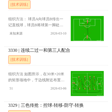
[技术训练]
重复相同流程。两队各完成一轮攻
练。指导要点：一脚球需要提前想
防后，每队的第一名队员轮转至队
调整角度闪空间进展 用时比拼
尾，下一名队员开球开始新一轮。
组织方法： 球员A向球员B传出一
当所有队员都完成开球角色后，根
记直线球，球员B将球第一脚处理
据总进球数计算比分。 指导要点 进
到身体左方或右方，通过标志杆
未知来源
2026-03-10
攻队员在单刀球和1v1阶段应果断
（无论左侧还是右侧），然后回传
决策，注重射门角度和节奏变化。
给A。球员B迅速横向移动回到中央
在人数增加阶段，要利用人数优势
起始位置，在另一侧（与第一次方
3330 | 连续二过一和第三人配合
快速传导，创造空间。防守队员在1
向相反）重复以上接球、调整、回
v1时要保持耐心，注重站位和封堵
[技术训练]
传的动作。最后，球员B向前移
路线。攻防转换瞬间，所有队员需
动，越过侧方的标志杆，将最后一
快速进入各自角色，明确攻防任
脚回传（或直塞）球传到下一个球
组织方法 如图所示，在30米×20米
务。 进展 （1） 限制队员在前两轮
员A（即原A或轮换后的新A）的跑
的矩形场地中，于边线附近布置标
（1v1和2v1）中的触球次数（如最
动路线上。随后，整个练习序列转
志碟A、B、C、D、E、F、G、H八
51
2026-03-06
多3次触球）。（2） 改变得分方
换到场地网格的另一侧进行，角色
个点位，形成传跑路线。起点处安
式，单刀球射入指定角落得分翻
和方向也随之轮换。 指导要点： 球
排一名持球队员，其余点位（A至
倍，或多人对抗阶段必须完成特定
员应抬头观察，在接球前扫描传球
H）以及终点处各安排一名队员。
3329 | 三色传抢：控球-转移-防守-转换
配合（如二过一）后进球方有效。
来源区域，并观察自己传球的预期
训练由起点队员传球给A点队员开