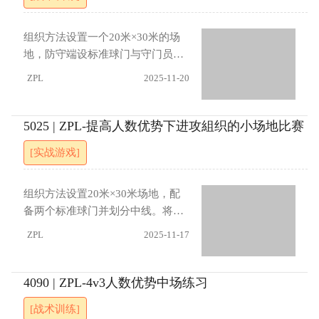
再做一遍。（3）拉外内+侧油炸
+反侧油炸：右拉外内，推斜油炸，
组织方法设置一个20米×30米的场
右脚回拉斜按原路油炸回到原处，
地，防守端设标准球门与守门员。
镜像再做一次。指导要点：（1）人
队员分4v4两组。进攻方四人在对
ZPL
2025-11-20
球结合（2）注意节奏
方半场进行4对1控球，对抗一名进
行顶速逼抢的防守中场。成功完成1
0脚传球后，控球方四人可全线压上
5025 | ZPL-提高人数优势下进攻組织的小场地比赛
进攻，形成4打2反击（防守方另两
[实战游戏]
名后卫防守，逼抢者不回追）。射
门前必须运球过中线。若逼抢者触
球，防守方可增援一人形成二抢
组织方法设置20米×30米场地，配
四，若抢断并将球踢过进攻方底线
备两个标准球门并划分中线。将队
则得分。四轮后攻防转换。指导要
员分为两组，每组5人。训练开始
ZPL
2025-11-17
点控球方要利用宽度深度 第一脚触
时，防守方指派2名队员担任守门
球方向朝向进攻空间 防守方要协同
员，因此场内形成5对3的人数优
逼抢与延迟进展（1）允许前场逼抢
势。进攻方可以对任一球门射门，
4090 | ZPL-4v3人数优势中场练习
球员参与防守（2）所有传球必须为
得分后继续控球；得分或球权转换
[战术训练]
地面球（3）控球方过线后需在5秒
后，队员必须将球传过中线一次才