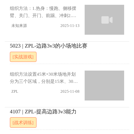
脚挡+右脚起马赛指导要点：（1）
组织方法：1.热身：慢跑、侧移摆
人球结合（2）节奏
臂、关门、开门、前踢、冲刺2.敏
捷梯+10m冲刺：正面跟步、侧身跟
未知来源
2025-11-13
步、曳步舞、后交叉步。3.颠球：
对颠、跑颠、花式颠4.运控：菱形
运控、六碟快速突破5.快速假动作
5023 | ZPL-边路3v3的小场地比赛
后的内切射门：高速同脚外跨外
[实战游戏]
拨、高速马修斯、右侧拉左内扣、
右单车左拨指导要点：（1）带球变
速变向（2）节奏变化（3）幅度和
组织方法设置45米×30米场地并划
爆发
分为三个区域，分别是15米、30
米、15米，两端各设标准球门并配
ZPL
2025-11-08
备守门员。将队员分为两组，每组6
人。两侧区域各进行2对2对抗，中
间区域两个球门前各形成1对1攻
4107 | ZPL-提高边路3v3能力
防。所有队员仅可在本区域内活
[战术训练]
动，边路队员传中前只能触球1次，
中路队员射门允许2次触球。指导要