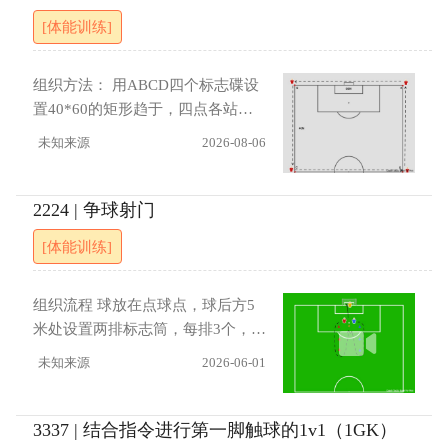
[体能训练]
组织方法： 用ABCD四个标志碟设
置40*60的矩形趋于，四点各站相
同人数，教练吹哨同时出发，路线
未知来源
2026-08-06
A→B跑60米、B→C跑40米、C→D
跑60米、D→A跑40米，每圈200米
共跑5圈合计1000米。每15秒吹一
2224 | 争球射门
次哨，15秒内跑到的剩余时间休
[体能训练]
息，超过15秒没跑到的不休息，听
到下一声哨直接继续跑 指导要点：
别一开始就冲爆，15秒跑40-60米其
组织流程 球放在点球点，球后方5
实很宽松，匀速最重要让队员学会
米处设置两排标志筒，每排3个，间
听哨声、数节奏，培养"比赛时间
距5米。两名球员分站球的左右两
未知来源
2026-06-01
感"这是个聪明的设计——跑越快，
侧，教练发令后，两人从障碍物外
休息越多。偷懒的人连喘气的机会
线绕进中间区域争球，先触球者立
都没有
即进攻射门，另一人转为防守。 指
3337 | 结合指令进行第一脚触球的1v1（1GK）