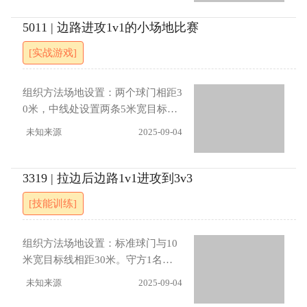
防守：紧贴盯防对象，保持对抗强
应后传递前锋，前锋与中卫进行背
度，禁止轻易漏人。【进展】球门
身1v1对抗。若中卫断球，则立即
5011 | 边路进攻1v1的小场地比赛
内的球员仅能参与2次触球边线外的
传给防守方中场球员，由该球员与
[实战游戏]
球员仅能一次接应必须在规定时间
两名进攻中场进行1v2尝试突破并
内完成射门
过中线即视为胜利。【指导要点】
进攻前锋要利用背身的第一触球
组织方法场地设置：两个球门相距3
（不能停在脚下），结合假动作与
0米，中线处设置两条5米宽目标
转身，主动拉开空间；防守中卫要
线。两队各3人，每队1名边锋在对
未知来源
2025-09-04
保持紧跟紧贴，核心目标是不让前
方半场，2名队员在本方半场。比赛
锋顺利转身。【进展】1.加入两侧
由本方半场队员传球越过目标线发
边路球员，形成3v3局面，扩大进
起，前锋接球后形成1v1进攻。防
3319 | 拉边后边路1v1进攻到3v3
攻选择面。2.扩展到5v5（所有队员
守方断球后，门将和第一防守人控
[技能训练]
参与），完整模拟半场攻防。3.若
球，目标传球越过目标线（1分）发
防守抢断成功，则立即发动反击，
起反击（2分）。指导要点进攻 ：
允许更多队员参与转换。4.控球触
传球队员观察边锋跑位，精准传球
组织方法场地设置：标准球门与10
球限制：进攻中场只能2脚传球，加
越过目标线；边锋接球后快速决
米宽目标线相距30米。守方1名守
快节奏与对抗强度。5.进攻记时。
策，利用变向创造射门角度；支援
门员，攻方1名中场队员站在目标
未知来源
2025-09-04
队员保持合理距离准备二次进攻防
线，攻方2名边路队员分站两侧边
守 ：防守队员封堵传球线路，延缓