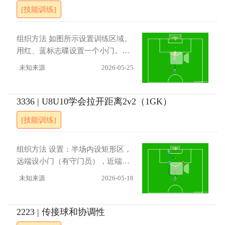
导要点 绕障时降低重心、最后一步
[技能训练]
提速，争球瞬间身体卡位介于球和
对手之间，得球后抬头观察第一时
间射门，防守者快速转身封堵射门
组织方法 如图所示设置训练区域。
角度。 进展 熟练后增加门将、或限
用红、蓝标志碟设置一个小门。进
制触球次数、或扩大防守起始优
攻队员与防守队员在小门两侧面对
未知来源
2026-05-25
势。
面站立，进攻队员距小门1米，防守
队员距小门3米。教练手持红、蓝标
志碟，站在防守队员身后。训练由
3336 | U8U10学会拉开距离2v2（1GK）
防守队员通过小门将球传给进攻队
[技能训练]
员开始。进攻队员需观察教练举起
的标志碟颜色，并向相应颜色的标
志碟方向完成第一脚触球，随后运
组织方法 设置：半场内设矩形区，
球射门。 指导要点 （1）观察与决
远端设小门（有守门员），近端一
策：注意力集中，快速观察并判断
侧用标志筒设置小门，中线用红蓝
未知来源
2026-05-18
教练举起的标志碟颜色。（2）触球
标志碟各一组成。人员：进攻方
质量：第一脚触球应向侧向有幅度
（红）2人：1人在区域中心，1人
地移动，做到“连停带走”，为后续
在中线红碟处；防守方（蓝）1人在
2223 | 传接球和协调性
动作创造空间和节奏。（3）动作衔
中线蓝碟处，一人在远端蓝蝶处。