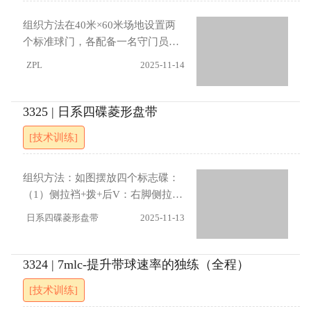
保持阵型紧凑，限制进攻空间。全
继续进攻；若防守方或守门员获得
体队员需注意攻防转换的时机与位
球权，则两队交换攻防角色。指导
组织方法在40米×60米场地设置两
置调整。进展（1）与前锋1对2的
要点进攻方应利用人数优势通过快
个标准球门，各配备一名守门员。
防守队员不能进入中场防守；（2）
速传导和灵活跑位拉开空间，注重
将队员分为两组：一组在半场形成4
ZPL
2025-11-14
在特定时间限制内，中场队员必须
运球过线的时机与射门效率；防守
名后卫对2名前锋的攻防对抗，另一
传球给前锋；（3）限制队员在中场
方需保持紧凑阵型，通过协同逼抢
组在相邻半场进行1对1对抗。训练
区域的触球次数；（4）进攻队员必
延缓对方进攻，并抓住转换机会迅
由守门员发球给后卫开始，后卫组
3325 | 日系四碟菱形盘带
须传地面球。
速反击。全体队员需注意攻防节奏
织进攻（至少5脚传球后可传向前
[技术训练]
的控制与位置轮换。进展（1）允许
场），球传过中线并由本方前锋接
站在球门前的防守队员移动到线上
球后，防守队员方可越过中线参与
参与防守（2）所有传球必须为地面
进攻。若对方获得球权（2名前
组织方法：如图摆放四个标志碟：
球（3）控球方需在15秒内将球传
锋），可立即发动射门。指导要点
（1）侧拉裆+拨+后V：右脚侧拉左
过线并完成射门
进攻方需注重传球精度与控球稳定
脚挡，右脚外拨，侧身后右脚后
日系四碟菱形盘带
2025-11-13
性，通过支援接应创造推进机会；
V。（2）油炸拨+踩停+马修斯：右
防守方应掌握延缓技巧，在失球后
炸左，右脚外拨，踩停后突然右马
快速形成防守阵型，限制对方进攻
修斯。（3）油炸+拉推+侧身油
3324 | 7mlc-提升带球速率的独练（全程）
空间。进展（1）扩大场地范围至两
炸：右炸左，右脚拉推，侧身后，
[技术训练]
侧边线（2）规定必须传地面球
再次右炸左（4）外拨踩+侧拉+马
（3）过了半场后，限制进攻时间。
赛：右脚外拨踩停后、右脚侧拉左