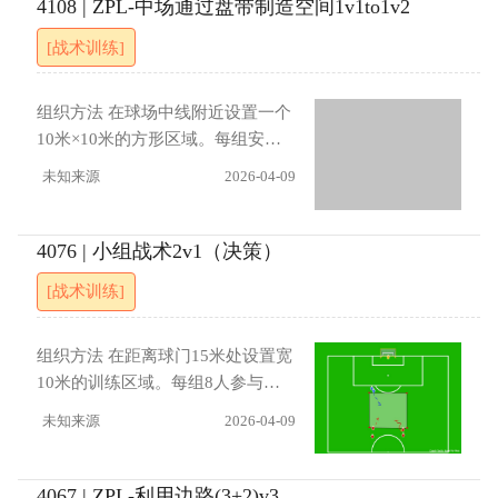
后，迅速向 B 的身后进行交叉跑
4108 | ZPL-中场通过盘带制造空间1v1to1v2
防，并强调两名队员之间的默契配
动，此后两人可自由发挥完成进
[战术训练]
合与突破。所有队员需保持高度注
攻。整 个练习需在遵守比赛规则的
意力集中。 进展 （1）规定进攻时
前提下进 行。指导要点进攻方应利
间为八秒
用二对一的人数优势，制造防守队
组织方法 在球场中线附近设置一个
员的迟疑。掌握“固定对手”的概 念:
10米×10米的方形区域。每组安排
即通过传球或盘带吸引并稳住防守
一名进攻队员和一名防守队员，两
未知来源
2026-04-09
人后，再做出下一步决策。注重运
人初始相距5米。训练由教练或队友
用个 人盘带技术摆脱盯防，并强调
向进攻队员传球开始，球传出后防
两名队员之间的默契配合与突破。
守队员方可启动，逼近并压缩空
4076 | 小组战术2v1（决策）
所有队员需保 持高度注意力集中。
间。进攻队员接球后，需通过个人
[战术训练]
进展 (1) 限定A传球后必须完成交叉
盘带摆脱防守，最终将球分到前场
跑动，且B只能直接完成射⻔。(2)
设置的两个小球门中。若防守队员
取消固定跑动路线，允许A、B在传
成功抢断，可立即向这两个小球门
组织方法 在距离球门15米处设置宽
球后自由选择套边或内切等配合 方
发起反击。进展 （1） 在场地内增
10米的训练区域。每组8人参与，
式。(3) 规定从接球到完成射⻔必须
加第二名防守队员，形成1对2的局
包括防守队员（蓝队）和进攻队员
未知来源
2026-04-09
在10秒内完成。
面，提高进攻难度。（2）在5秒内
（红队）。练习开始时，防守队员
完成出球指导要点 进攻队员应通过
（蓝）先进入起始位置，进攻队员
节奏变化、变向等盘带技术，为自
（红）随后进入区域并由队友（教
4067 | ZPL-利用边路(3+2)v3