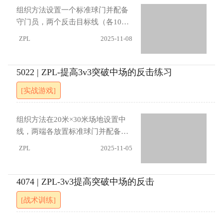
点边路队员需把握传中时机与精
组织方法设置一个标准球门并配备
度，中路队员应灵活选位接应；防
守门员，两个反击目标线（各10米
守方需保持区域盯人紧凑性，封堵
宽，距底线35米，距边线5米）。
ZPL
2025-11-08
传球路线。全体队员需注重区域协
在每一侧边路进行2对2对抗，罚球
同与攻防转换节奏。进展可转移至
区前中锋与中后卫形成1对1，反击
异侧边路改变
线之间进攻型前卫与防守型前卫形
5022 | ZPL-提高3v3突破中场的反击练习
成1对1；中圈放置20个足球。训练
[实战游戏]
中，队员在两侧边路轮流练习，进
攻目标为突破传中并由前锋完成射
门；每次射门结束后，由另一侧的
组织方法在20米×30米场地设置中
中前卫传球开始下一次练习；中间
线，两端各放置标准球门并配备中
前卫可在身后接应边路进攻；若防
立守门员。将队员分为3组，每组3
ZPL
2025-11-05
守方获得球权，则向两个目标线反
人。训练时，一组在某一侧半场进
击，全员攻防。指导要点进攻方需
行3对3对抗，另一组在对面底线等
注重运球突破与支援接应，利用边
待。射门或失去球权后立即反击另
4074 | ZPL-3v3提高突破中场的反击
路传中创造射门机会；防守方应强
一个球门，失球方需在前场展开防
[战术训练]
调盯人与保护，保持阵型紧凑，封
守。当球传过中线时，等待组进场
堵传中路线并协同防守。进展（1）
参与防守。原进攻组至另一球门后