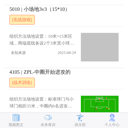
路，攻方1名前锋和守方1名后卫在
进攻速度；门将指挥防线，保持防
罚球区前，两个禁区角各站1名防守
5010 | 小场地3v3（15*10）
守阵型紧凑；断球后快速转移，利
队员。中场队员传球至边路启动练
[实战游戏]
用场地宽度反击。进展：接球后8秒
习，边路队员接球后形成1v1。突
内必须完成射门；
破成功后传中，中场队员插上参与
进攻。防守方断球后反击目标线，
组织方法场地设置：10米×15米区
完成后攻防角色轮转。指导要点进
域，两端底线各设2个3米宽小球门
攻 ：边路队员接球后快速观察防守
（共4个）。两队各5人，每队3人
未知来源
2025-08-29
站位；运用变向、变速突破防守，
在场内3v3对抗，2人分站底线两
突破后抬头寻找传中机会；前锋抢
端。得分规则运球穿过小球门 ：1
点要占据有利位置，中场及时插上
分（需传球给底线队友完成换位）
4105 | ZPL-中圈开始进攻的
接应。防守 ：中卫盯防插上队员；
防守方抢断后反击得分 ：1分指导
[战术训练]
断球后快速组织反击，利用场地宽
要点利用宽度横向转移，寻找小球
度。进展：加强进攻 ：允许同侧边
门突破空隙；突破后快速传球到底
路队员套上支援，或前锋拉边接应
线，保持轮转流畅封堵小球门线
组织方法场地设置：标准球门与小
（限1次触球）强化防守 ：设置越
路，迫使对手横向移动；抢断后立
球门相距35米，中圈内6名进攻队
位规则；边路队员接球后15秒内必
即分边或直传反击进展取消小球
员，罚球区附近2名防守队员。守门
ZPL
2025-08-29
须完成进攻；限制中场队员插上支
门，运球通过底线即得1分（限2次
员长传至中圈，进攻队员接球后形
援
视频图文
未来青训
俱乐部
个人中心
触球）底线后15米设置球门，需射
成2v2（1名防守队员压迫，另1名