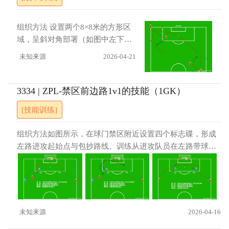
新的4对1局面，重复上述过程。如
（3）防守队员丢球后需迅速回位，
果在此期间被抢断，则由抢断队员
并注意防范对手的快速反击。 进展
进行转移，抢断队员的队友在方框
组织方法 设置两个8×8米的方形区
（1）引入比赛机制，采用输球受罚
内停球。 指导要点 注重配合时的传
域，呈斜对角部署（如图中左下与
的规则，提升实战对抗强度。（2）
球与转移时机，长传时应确保球在
右上标志碟所示）。每组安排进攻
未知来源
2026-04-21
取消初始的交叉后套限制，允许队
进入目标方框前不落地，传球线路
方A、B两名队员与一名防守队员
员在接球后自由选择跑位方式，侧
和力度需准确，便于队友接控。 进
（C）。A与B在其中一个方框内进
重即兴决策能力。
展 （1） 比赛，如果转移传接成功
行2对1传接配合，突破防守后，由
3334 | ZPL-禁区前边路1v1的技能（1GK）
的小组则得1分。（2）人员轮转
持球队员向斜对角方框内进行长传
[技能训练]
转移。位于对角的另一名队员
（D）需在目标方框内停住来球，
组织方法如图所示，在球门禁区附近设置四个标志碟，形成
随后与传球队员在该区域形成新的2
左路进攻起始点与包抄路线。训练从进攻队员在左路带球开
对1局面，重复上述过程。 指导要
始，面对防守队员（位于A点），根据防守站位与动作，可
点 注重2对1配合时的传球与跑位时
选择：1. 突然内切后直接射门；2. 内切衔接假射扣球突破，
机，长传时应确保球在进入目标方
随后传中；3. 下底后回做。另一侧队友需把握时机前插包
框前不落地，传球线路和力度需准
抄，注意避免越位。每组训练包含进攻队员、防守队员与包
确，便于队友接控。 进展 （1） 方
抄队员，守门员参与防守。 指导要点注重观察防守队员的位
框内增加一名防守队员
未知来源
2026-04-16
置与动作，根据其距离与角度，把握突破、传球或射门的时