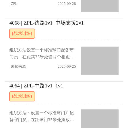
队安排2名队员在己方球门两侧站
ZPL
2025-09-28
移动路线。进展：（1）进攻队员限
位，1名队员在场内进行一对一对
制2次触球（2）每次进攻必须在10
抗，另1名队员担任守门员。练习从
秒内完成（3）进攻受阻时可回传门
进攻方球门侧队员运球突破开始，
4068 | ZPL-边路1v1+中场支援2v1
将重新组织（4）增加防守方抢断后
完成进攻后，运球队员与防守队员
[战术训练]
快速反击环节
返回各自起始位置，第三名进攻方
队员进场形成2对1局面。进攻完成
后，进行轮转，即每个进攻队员进
组织方法设置一个标准球门配备守
行一次1v1和一次2v1，每个防守队
门员，在距其35米处设两个相距30
员进行2次防守轮转。指导要点：进
米的反击小球门。8名队员分成4
未知来源
2025-09-25
攻队员要把握突破时机，利用变向
组，进攻与防守队员成对站位，边
运球创造传球空间，接应队员注意
路与中路均设对抗点。练习由守门
调整接球角度。防守队员需保持站
员发球给中场进攻队员开始，传球
4064 | ZPL-中路1v1+1v1
位平衡，封堵射门角度的同时注意
至边路形成一对一，中场随即参与
[战术训练]
协防轮转队员。进展：（1）必须完
支援。防守方断球后立即发动反
成1次指定的小组进攻配合（无论成
击，全员参与进攻防守两个小球
否）（2）受阻时可回传门将并轮转
门。指导要点：防守队员需保持合
组织方法：设置一个标准球门并配
换位（3）接应队员限制2次触球
理站位，边路防守以盯人为主，中
备守门员，在距球门35米处摆放一
（4）增加防守方抢断后全员参与的
路防守注意保护罚球区前沿区域。
个3米宽的小球门，与底线垂直。8