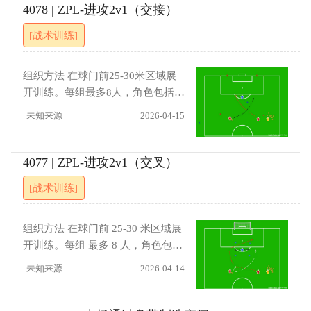
机。内切、假射、扣球与传中动作之间要衔接连贯，另一侧
4078 | ZPL-进攻2v1（交接）
包抄队员的启动时机需与持球队员的决策同步。 进展 （1）
[战术训练]
初始阶段可单独练习各项技术动作，逐步过渡到增加1-2名防
守队员进行对抗。（2） 在球场右侧进行相同训练，根据自
身惯用脚特点，选择合适的盘带技巧，重点运用脚内侧与脚
组织方法 在球门前25-30米区域展
外侧控制带球节奏。
开训练。每组最多8人，角色包括两
名进攻队员（A与B）、一名防守队
未知来源
2026-04-15
员及一名守门员。练习由A带球进
入区域开始。A向斜角的小门带
球，B迅速向A的靠近进行交叉跑
4077 | ZPL-进攻2v1（交叉）
动，此后两人可自由发挥完成进攻
[战术训练]
是否完成交接。整个练习需在遵守
比赛规则的前提下进行。过两个小
门中任意一门则成功。 指导要点 进
组织方法 在球⻔前 25-30 米区域展
攻方应利用二对一的人数优势，制
开训练。每组 最多 8 人，⻆色包括
造防守队员的迟疑。掌握“固定对
两名进攻队员(A 与 B)、一名防守
未知来源
2026-04-14
手”的概念：即通过传球或盘带吸引
队员及一名守⻔员。 练习由 A 向处
并稳住防守人后，再做出下一步决
于跑动中的 B 传球开始。A 传球
策。注重运用个人盘带技术摆脱盯