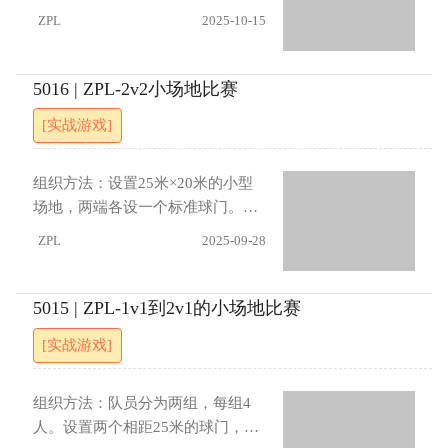
制进攻方前卫最多2次触球（4）允
攻球员X9要利用有限时间创造射门
队（进攻方）和O队（防守方）。X
ZPL
2025-10-15
许方前卫参与逼抢
机会，注意控球安全和进攻效率。
队持球进攻，目标是将球带过对方
进展：（1）允许O5在特定区域实
目标线；O队负责防守，需始终保
施主动拦截（2）缩小球门宽度至1
持与球1-2米距离，并在X队射门前
5016 | ZPL-2v2小场地比赛
米提高射门精度要求
抵达目标线。每方完成5次得分后攻
[实战游戏]
防互换。指导要点：进攻队员应频
繁变换节奏和方向突破防守。防守
队员需保持低重心姿势，膝关节屈
组织方法：设置25米×20米的小型
曲，用前脚掌支撑体重，重点封堵
场地，两端各设一个标准球门。将
进攻路线而非盲目跟人。进展：
队员分为两队，每队4人，场上进行
ZPL
2025-09-28
（1）限制O队使用拦截动作，仅通
2对2对抗。进球后，原进攻方两名
过站位进行防守（2）要求X队每次
队员继续留在场内转为防守队员；
进攻必须完成3次以上变向（3）增
位于球门内的防守队员与另一名防
5015 | ZPL-1v1到2v1的小场地比赛
加O队抢断后快速反击环节（4）引
守队员立即转为进攻方，原防守队
[实战游戏]
入时间限制，要求20秒内完成进攻
员退至球门后方轮换。指导要点：
进攻队员要充分利用场地宽度进行
配合，防守队员需保持紧凑站位并
组织方法：队员分为两组，每组4
及时封堵射门角度。攻防转换瞬间
人。设置两个相距25米的球门，每
要快速调整站位，注意观察对手的