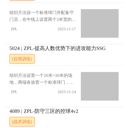
内完成射门
能再次射门。若防守方得球，原守
门员进入场内参与进攻，原进攻方
组织方法设一个标准球门并配备守
立即转入防守并指派2名队员担任守
门员，在中线上设置两个3米宽的小
门员。指导要点进攻方应利用人数
球门（与边线相距10米）。设置一
ZPL
2025-11-17
优势进行快速传导与灵活跑位，注
条中线，将场地划分为前场和中场
重射门时机与效率；防守方需强调
区域。训练时，在中场区域进行4名
攻防转换速度，失球后迅速调整站
进攻队员对3名防守队员的对抗，在
5024 | ZPL-提高人数优势下的进攻能力SSG
位，延缓对方进攻并抓住反击机
前场区域进行1名进攻队员对2名防
[自我训练]
会。进展（1）守门员可以在本方半
守队员的对抗。进攻方从中场组织
场内自由防守，形成5对4局面
进攻，寻找将球传给前场前锋的机
（2）必须传地面球组织进攻（3）
会，前锋得球后完成射门。球传给
组织方法设置一个20米×30米的场
队员必须限制为2次触球（4）安排
前锋后，前卫队员可以进入前场协
地，两端各放置一个标准球门，每
2名守门员，在场内进行5对5比赛
助进攻。进攻结束后，由守门员发
个球门配备一名守门员。将队员分
ZPL
2025-11-14
球给前锋重新开始练习；若防守方
为两组，每组4人。训练在场地内的
获得球权，则反击两个小球门。指
两条线之间进行4对2对抗，传接5
导要点进攻方应注重支援接应与运
脚后，控球方队员可以过线突破，
4089 | ZPL-防守三区的控球4v2
球突破，通过快速传导创造传球机
只有在运球过线后才可以射门。射
[战术训练]
会；防守方应注重延缓对方进攻，
门得分后，进攻方转向另一个球门